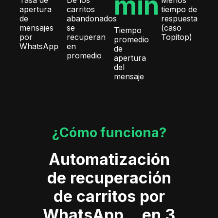
min
Tasa de
De los
Menos
apertura
carritos
tiempo de
de
abandonados
respuesta
mensajes
se
(caso
Tiempo
por
recuperan
Topitop)
promedio
WhatsApp
en
de
promedio
apertura
del
mensaje
¿Cómo funciona?
Automatización
de recuperación
de carritos por
WhatsApp, en 3