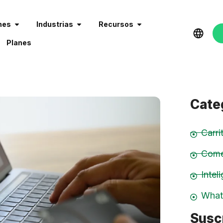
nes
Industrias
Recursos
Planes
Cate
Carr
Come
Inteli
What
Suscr