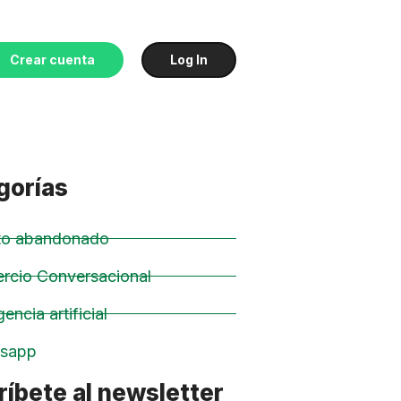
Crear cuenta
Log In
gorías
ito abandonado
rcio Conversacional
gencia artificial
sapp
íbete al newsletter