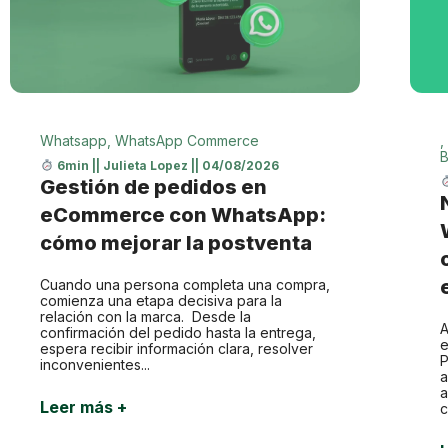
Whatsapp
,
WhatsApp Commerce
,
B
6min
||
Julieta Lopez
||
04/08/2026
Gestión de pedidos en
eCommerce con WhatsApp:
cómo mejorar la postventa
Cuando una persona completa una compra,
comienza una etapa decisiva para la
relación con la marca. Desde la
A
confirmación del pedido hasta la entrega,
e
espera recibir información clara, resolver
P
inconvenientes...
a
a
Leer más +
c