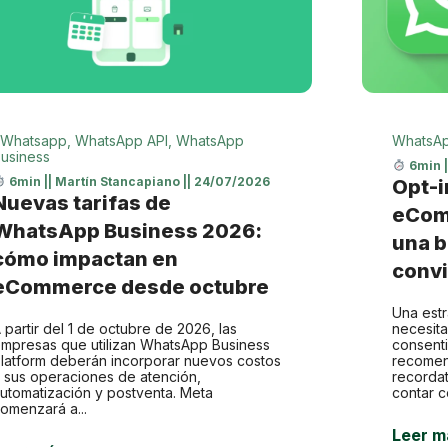
Whatsapp
,
WhatsApp API
,
WhatsApp
WhatsA
usiness
6min
6min
||
Martín Stancapiano
||
24/07/2026
Opt-i
Nuevas tarifas de
eCom
WhatsApp Business 2026:
una b
cómo impactan en
convi
eCommerce desde octubre
Una est
 partir del 1 de octubre de 2026, las
necesit
mpresas que utilizan WhatsApp Business
consenti
latform deberán incorporar nuevos costos
recomen
 sus operaciones de atención,
recorda
utomatización y postventa. Meta
contar c
omenzará a...
Leer m