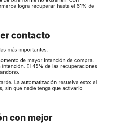
 de otra forma no existirían. Con
merce logra recuperar hasta el 61% de
mer contacto
 las más importantes.
 momento de mayor intención de compra.
 intención. El 45% de las recuperaciones
bandono.
 tarde. La automatización resuelve esto: el
, sin que nadie tenga que activarlo
ón con mejor