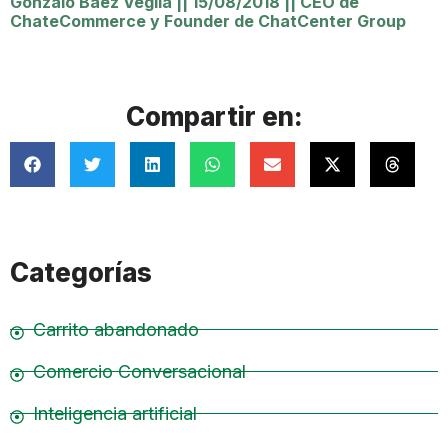
Gonzalo Baez Veglia
||
15/08/2018
||
CEO de
ChateCommerce y Founder de ChatCenter Group
Compartir en:
Categorías
Carrito abandonado
Comercio Conversacional
Inteligencia artificial