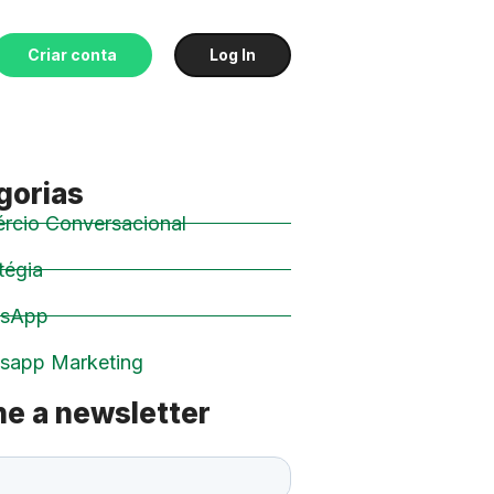
Criar conta
Log In
gorias
rcio Conversacional
tégia
tsApp
sapp Marketing
ne a newsletter