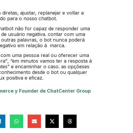
diretas, ajustar, replanejar e voltar a
ado para o nosso chatbot.
 chatbot não for capaz de responder uma
a de usuário negativa. contar com uma
or outras palavras, o bot nunca poderá
 negativo em relação á marca.
 com uma pessoa real ou oferecer uma
ora”, “em minutos vamos ter a resposta á
ntes” e encaminhar o caso. as opçõeses
 conhecimento desde o bot ou qualquer
x positiva e eficaz.
erce y Founder de ChatCenter Group