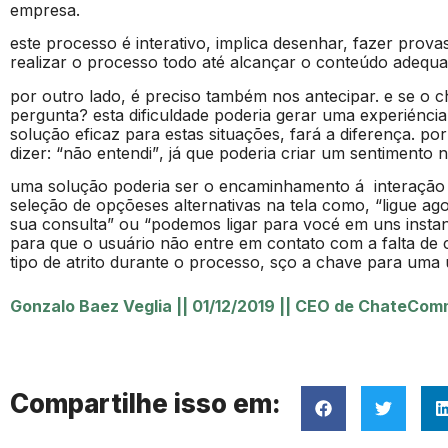
empresa.
este processo é interativo, implica desenhar, fazer provas 
realizar o processo todo até alcançar o conteúdo adequ
por outro lado, é preciso também nos antecipar. e se o
pergunta? esta dificuldade poderia gerar uma experiénci
solução eficaz para estas situações, fará a diferença. p
dizer: “não entendi”, já que poderia criar um sentimento
uma solução poderia ser o encaminhamento á interação
seleção de opçõeses alternativas na tela como, “ligue ag
sua consulta” ou “podemos ligar para vocé em uns insta
para que o usuário não entre em contato com a falta de
tipo de atrito durante o processo, sço a chave para uma u
Gonzalo Baez Veglia
||
01/12/2019
||
CEO de ChateComm
Compartilhe isso em: