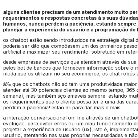
alguns clientes precisam de um atendimento muito per
requerimentos e respostas concretas á s suas dúvidas
humanos, nunca perdem a paciéncia, estando sempre m
planejar a experiéncia do usuário e a programação do b
os chatbot estão sendo introduzidos na estratégia digital 
poderia ser dito que compõesem um dos primeiros passos u
artificial e maximizar seu rendimento, sobretudo em refer
desde empresas de serviços que atendem através da sua 
pelos bot de bancos que fornecem informação sobre o m
moda que os utilizam no seu ecommerce, os chat robús e
á‰ que os chatbots não só tém uma produtividade maior
atender até 30 potenciais clientes ao mesmo tempo, 365 d
semana), mas também sço amáveis sempre, estando muito
os requerimentos que o cliente possa ter e uma das cara
perdem a paciéncia! estão ali para dar mais e mais.
a interação conversacional on-line através de um chatbo
evolução. para evitar erros ou um mau funcionamento de
projetar a experiéncia de usuário (ux), isto é, implemen
usuário, atentando nas suas próprias necessidades e não