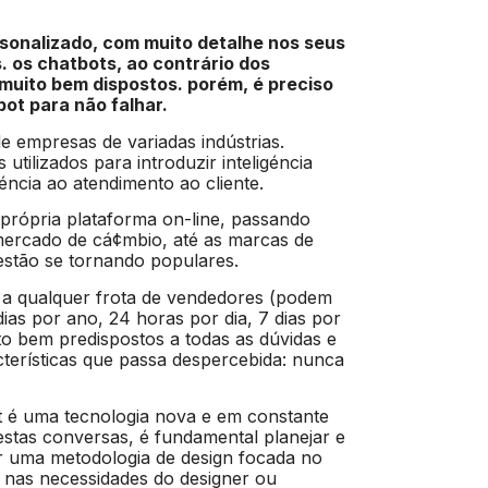
sonalizado, com muito detalhe nos seus
. os chatbots, ao contrário dos
uito bem dispostos. porém, é preciso
ot para não falhar.
de empresas de variadas indústrias.
tilizados para introduzir inteligéncia
éncia ao atendimento ao cliente.
própria plataforma on-line, passando
ercado de cá¢mbio, até as marcas de
stão se tornando populares.
 a qualquer frota de vendedores (podem
ias por ano, 24 horas por dia, 7 dias por
 bem predispostos a todas as dúvidas e
cterísticas que passa despercebida: nunca
t é uma tecnologia nova e em constante
stas conversas, é fundamental planejar e
tar uma metodologia de design focada no
 nas necessidades do designer ou