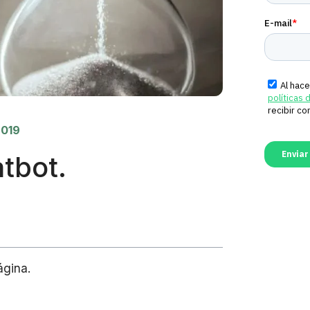
2019
tbot.
ágina.