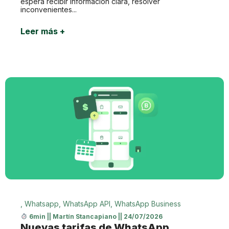
espera recibir información clara, resolver
inconvenientes...
Leer más +
,
Whatsapp
,
WhatsApp API
,
WhatsApp Business
6min
||
Martín Stancapiano
||
24/07/2026
Nuevas tarifas de WhatsApp