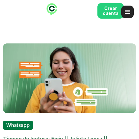
Crear
cuenta
Whatsapp
Tiempo de lectura: 5min
||
Julieta Lopez
||