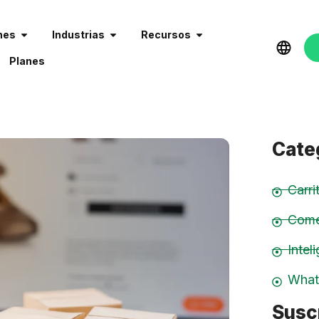
nes
Industrias
Recursos
Planes
Cate
Carr
Come
Inteli
What
Suscr