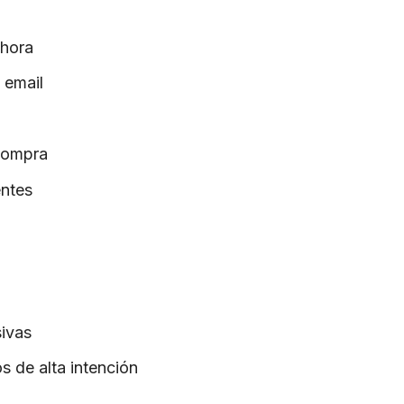
 hora
 email
 compra
entes
sivas
 de alta intención