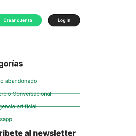
Crear cuenta
Log In
gorías
ito abandonado
rcio Conversacional
gencia artificial
sapp
íbete al newsletter