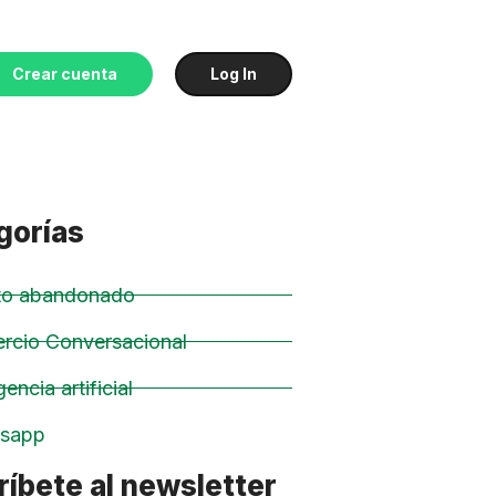
Crear cuenta
Log In
gorías
ito abandonado
rcio Conversacional
gencia artificial
sapp
íbete al newsletter