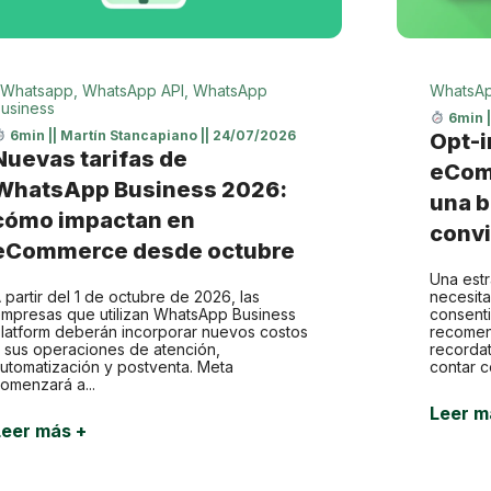
Whatsapp
,
WhatsApp API
,
WhatsApp
WhatsA
usiness
6min
6min
||
Martín Stancapiano
||
24/07/2026
Opt-i
Nuevas tarifas de
eCom
WhatsApp Business 2026:
una b
cómo impactan en
convi
eCommerce desde octubre
Una est
 partir del 1 de octubre de 2026, las
necesit
mpresas que utilizan WhatsApp Business
consenti
latform deberán incorporar nuevos costos
recomen
 sus operaciones de atención,
recorda
utomatización y postventa. Meta
contar c
omenzará a...
Leer m
Leer más +