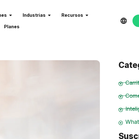
nes
Industrias
Recursos
Planes
Cate
Carr
Come
Inteli
What
Suscr