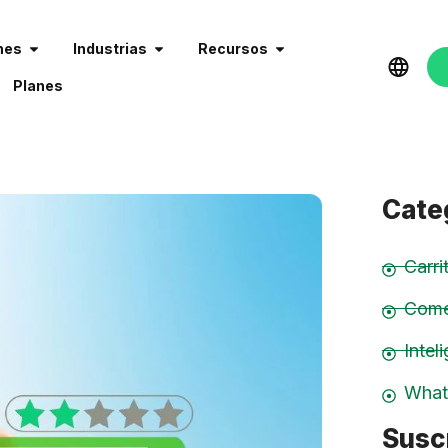
nes
Industrias
Recursos
Planes
Cate
Carr
Come
Inteli
What
Suscr