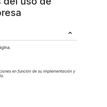
 del uso de
presa
ágina.
aciones en función de su implementación y
ía.