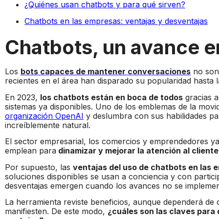
¿Quiénes usan chatbots y para qué sirven?
Chatbots en las empresas: ventajas y desventajas
Chatbots, un avance e
Los
bots capaces de mantener conversaciones
no son
recientes en el área han disparado su popularidad hasta 
En 2023,
los chatbots están en boca de todos
gracias a
sistemas ya disponibles. Uno de los emblemas de la mov
organización OpenAI
y deslumbra con sus habilidades par
increíblemente natural.
El sector empresarial, los comercios y emprendedores ya
emplean para
dinamizar y mejorar la atención al cliente
Por supuesto, las
ventajas del uso de chatbots en las
soluciones disponibles se usan a conciencia y con particip
desventajas emergen cuando los avances no se impleme
La herramienta reviste beneficios, aunque dependerá de 
manifiesten. De este modo,
¿cuáles son las claves para