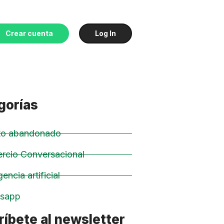
Crear cuenta
Log In
gorías
ito abandonado
rcio Conversacional
gencia artificial
sapp
íbete al newsletter