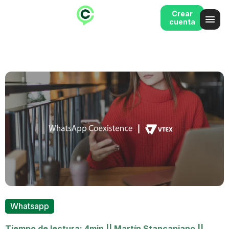
Crear
cuenta
Whatsapp
Tiempo de lectura: 4min
||
Martín Stancapiano
||