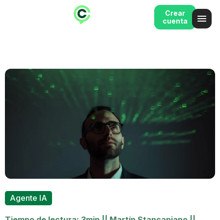
Crear
cuenta
Agente IA
Tiempo de lectura: 3min
||
Martín Stancapiano
||