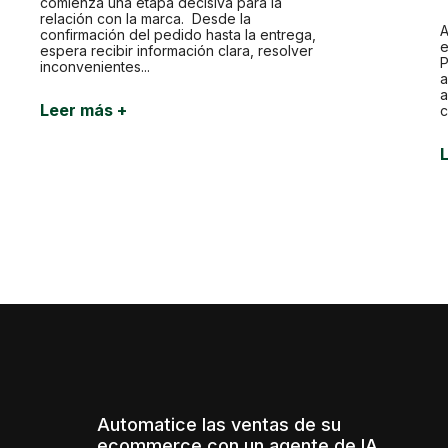
comienza una etapa decisiva para la
relación con la marca. Desde la
A
confirmación del pedido hasta la entrega,
e
espera recibir información clara, resolver
P
inconvenientes...
a
a
Leer más +
c
Automatice las ventas de su
ecommerce con un agente de IA