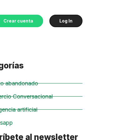
Crear cuenta
Log In
gorías
ito abandonado
rcio Conversacional
gencia artificial
sapp
íbete al newsletter