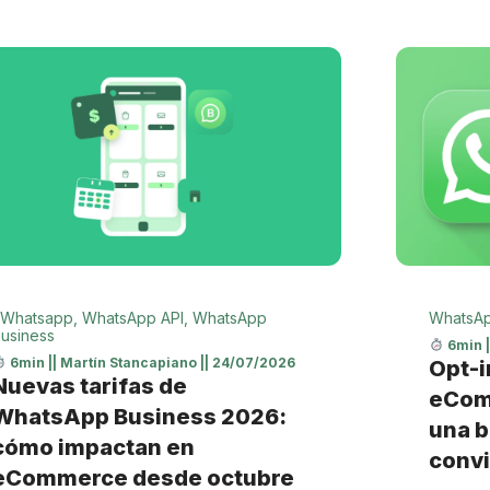
Whatsapp
,
WhatsApp API
,
WhatsApp
WhatsA
usiness
6min
6min
||
Martín Stancapiano
||
24/07/2026
Opt-i
Nuevas tarifas de
eCom
WhatsApp Business 2026:
una b
cómo impactan en
convi
eCommerce desde octubre