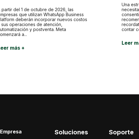
Una est
 partir del 1 de octubre de 2026, las
necesit
mpresas que utilizan WhatsApp Business
consenti
latform deberán incorporar nuevos costos
recomen
 sus operaciones de atención,
recorda
utomatización y postventa. Meta
contar c
omenzará a...
Leer m
Leer más +
Empresa
Soluciones
Soporte