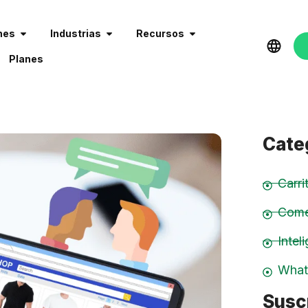
nes
Industrias
Recursos
Planes
Cate
Carr
Come
Inteli
What
Suscr