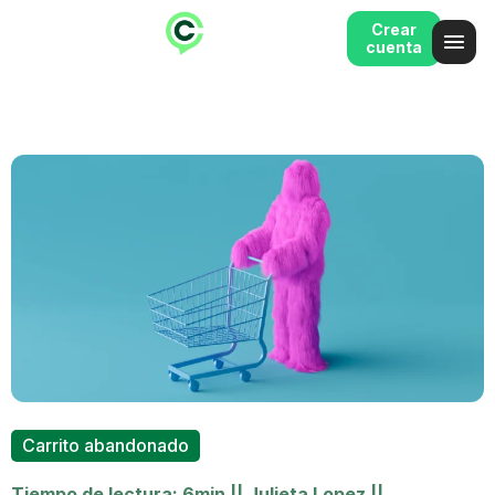
Crear
cuenta
Carrito abandonado
Tiempo de lectura: 6min
||
Julieta Lopez
||