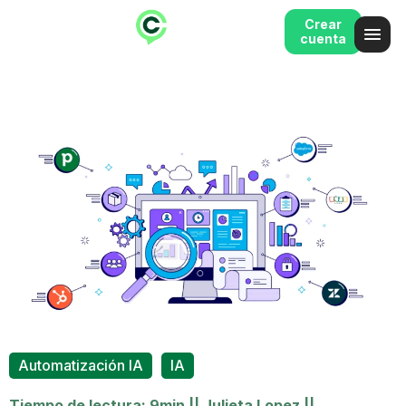
Crear
cuenta
,
Automatización IA
IA
Tiempo de lectura: 9min
||
Julieta Lopez
||