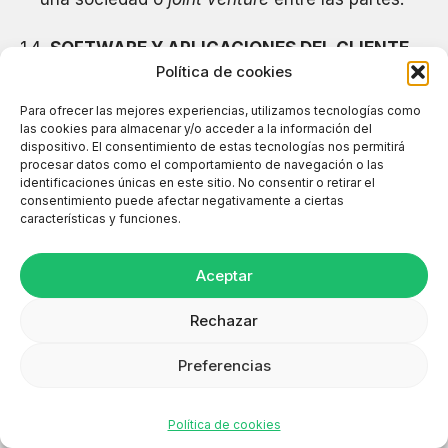
SOFTWARE Y APLICACIONES DEL CLIENTE
Polí­tica de cookies
El Cliente declara contar con las licencias
necesarias para el uso del software, programas y
Para ofrecer las mejores experiencias, utilizamos tecnologías como
aplicaciones necesarias para la prestación de los
las cookies para almacenar y/o acceder a la información del
Servicios. Asimismo, mantendrá indemne a CCN
dispositivo. El consentimiento de estas tecnologías nos permitirá
frente a cualquier reclamo de terceros
procesar datos como el comportamiento de navegación o las
relacionado con la legalidad de dicho uso o de
identificaciones únicas en este sitio. No consentir o retirar el
consentimiento puede afectar negativamente a ciertas
los materiales provistos por el Cliente y a los que
características y funciones.
ha dado acceso a CCN.
FUERZA MAYOR
Aceptar
Ni CCN ni el Cliente serán responsables por el
Rechazar
incumplimiento de sus obligaciones
contractuales en caso de eventos de caso
Preferencias
fortuito o fuerza mayor.
CONTACTO
En tales circunstancias, la Parte afectada deberá
Política de cookies
notificar inmediatamente a la otra Parte sobre el