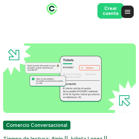
Crear
cuenta
Comercio Conversacional
Tiempo de lectura: 4min
||
Julieta Lopez
||