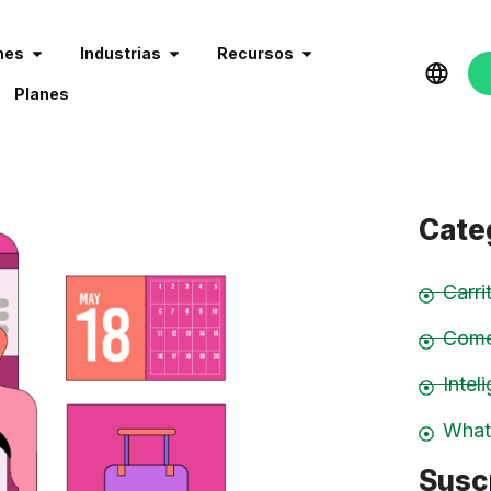
nes
Industrias
Recursos
Planes
Cate
Carr
Come
Inteli
What
Suscr