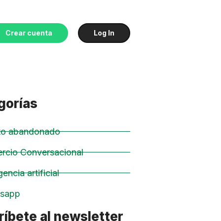
Crear cuenta
Log In
gorías
ito abandonado
rcio Conversacional
gencia artificial
sapp
íbete al newsletter